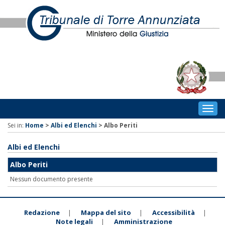
Togg
navig
Sei in:
Home
>
Albi ed Elenchi
>
Albo Periti
Albi ed Elenchi
Albo Periti
Nessun documento presente
Redazione
Mappa del sito
Accessibilità
|
|
|
Note legali
Amministrazione
|